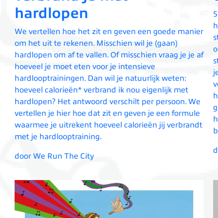
hardlopen
5
h
We vertellen hoe het zit en geven een goede manier
s
om het uit te rekenen. Misschien wil je (gaan)
o
hardlopen om af te vallen. Of misschien vraag je je af
s
hoeveel je moet eten voor je intensieve
j
hardlooptrainingen. Dan wil je natuurlijk weten:
v
hoeveel calorieën* verbrand ik nou eigenlijk met
h
hardlopen? Het antwoord verschilt per persoon. We
g
vertellen je hier hoe dat zit en geven je een formule
h
waarmee je uitrekent hoeveel calorieën jij verbrandt
b
met je hardlooptraining.
d
door We Run The City