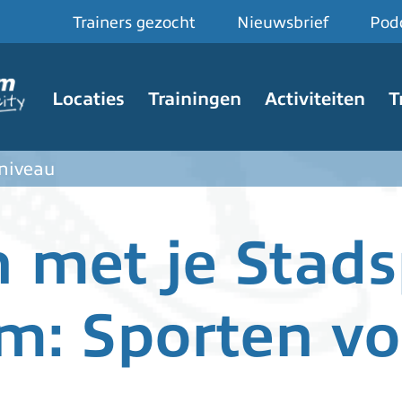
Trainers gezocht
Nieuwsbrief
Pod
Hoofdnavigatie
Locaties
Trainingen
Activiteiten
T
 niveau
 met je Stad
: Sporten vo