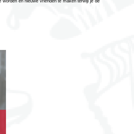
 worden en nieuwe vrienden te maken terwijl je de 