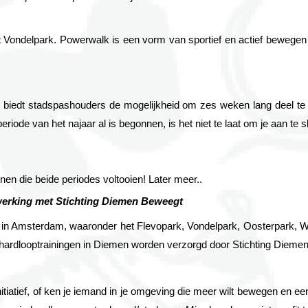
ndelpark. Powerwalk is een vorm van sportief en actief bewegen in t
iedt stadspashouders de mogelijkheid om zes weken lang deel te ne
eriode van het najaar al is begonnen, is het niet te laat om je aan te s
en die beide periodes voltooien! Later meer..
erking met Stichting Diemen Beweegt
s in Amsterdam, waaronder het 
Flevopark, Vondelpark, Oosterpark, 
 hardlooptrainingen in Diemen worden verzorgd door 
Stichting Dieme
iatief, of ken je iemand in je omgeving die meer wilt bewegen en een a