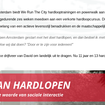
erdam biedt We Run The City hardlooptrainingen en powerwalk aan 
edurende zes weken meedoen aan een verkorte hardloopcursus. Dit ini
 belang van een actieve levensstijl benadrukken en de maatschappelijk
open Amsterdam gestart met het doel hardlopen, en dan bedoel ik met 
oe wij dat doen? "Door er te zijn voor iedereen!”
ke drijfveer van David om landelijk uit te dragen. Nu 11 jaar en 13 har