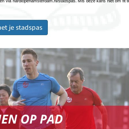
n via hardlopenamsterdam.nl/stadspas. Mis deze kans niet om fit te
et je stadspas