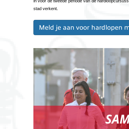
in voor de tweede periode van de hardloopcursusse
stad verkent.
Meld je aan voor hardlopen m
Image