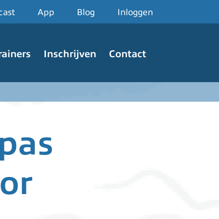
cast
App
Blog
Inloggen
rainers
Inschrijven
Contact
spas
or