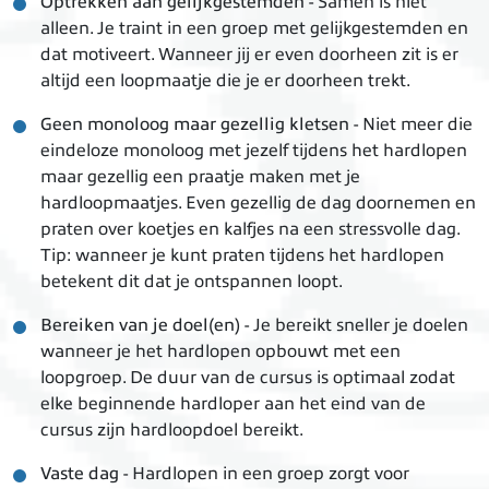
Optrekken
aan
gelijkgestemden
- Samen is niet
alleen. Je traint in een groep met gelijkgestemden en
dat motiveert. Wanneer jij er even doorheen zit is er
altijd een loopmaatje die je er doorheen trekt.
Geen
monoloog
maar
gezellig
kletsen
- Niet meer die
eindeloze monoloog met jezelf tijdens het hardlopen
maar gezellig een praatje maken met je
hardloopmaatjes. Even gezellig de dag doornemen en
praten over koetjes en kalfjes na een stressvolle dag.
Tip: wanneer je kunt praten tijdens het hardlopen
betekent dit dat je ontspannen loopt.
Bereiken van je doel(en)
- Je bereikt sneller je doelen
wanneer je het hardlopen opbouwt met een
loopgroep. De duur van de cursus is optimaal zodat
elke beginnende hardloper aan het eind van de
cursus zijn hardloopdoel bereikt.
Vaste dag
- Hardlopen in een groep zorgt voor