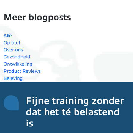
Meer blogposts
Alle
Op titel
Over ons
Gezondheid
Ontwikkeling
Product Reviews
Beleving
Fijne training zonder
dat het té belastend
is