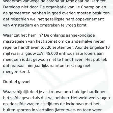
Wederom vanwege de corona situatie
gaat de Dam tot
Damloop niet door
. De organisatie van Le Champion en
de gemeenten hebben in goed overleg moeten besluiten
dat misschien wel het gezelligste hardloopevenement
van Amsterdam en omstreken te vroeg komt.
Waar zat het hem in? De onlangs aangekondigde
maatregelen van het kabinet om de anderhalve meter
regel te handhaven tot 20 september. Voor de Engelse 10
mijl waar al gauw zo’n 45.000 enthousiaste lopers aan
meedoen is dat gewoon niet te handhaven. Het publiek
dat massaal hier jaarlijks naartoe trekt nog niet
meegerekend.
Dubbel gevoel
Waarschijnlijk deel je als trouwe onschuldige hardloper
hetzelfde gevoel als dat wij hebben. Het wekt veel vragen
op, dezelfde vragen als tijdens de lockdown met het
buiten sporten in viertallen (later twee- en toen weer