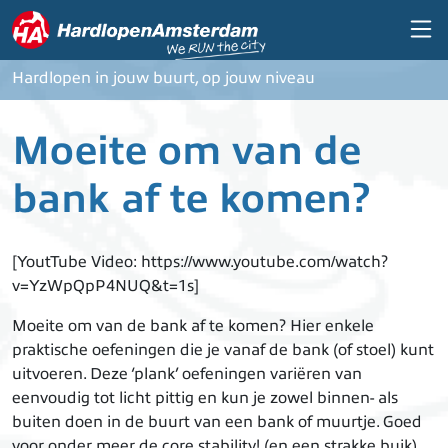
Overslaan en naar de inhoud gaan
Hardlopen in jouw buurt, op jouw niveau
Moeite om van de
bank af te komen?
[YoutTube Video: https://www.youtube.com/watch?
v=YzWpQpP4NUQ&t=1s]
Moeite om van de bank af te komen? Hier enkele
praktische oefeningen die je vanaf de bank (of stoel) kunt
uitvoeren. Deze ‘plank’ oefeningen variëren van
eenvoudig tot licht pittig en kun je zowel binnen- als
buiten doen in de buurt van een bank of muurtje. Goed
voor onder meer de core stability! (en een strakke buik)