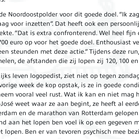
de Noordoostpolder voor dit goede doel. “Ik za
g voor inzetten”. Dat heeft ook een persoonlijk
kte. “Dat is extra confronterend. Wel heel fijn d
00 euro op voor het goede doel. Enthousiast ver
n steunden met deze actie.” Tijdens deze run, 
en, de afstanden die zij lopen zij 120, 100 en
ijks leven logopedist, ziet niet op tegen zondag,
vorige week de kop opstak, is ze in goede conditi
eem vooral veel rust. Wat ik kan en niet mag h
osé weet waar ze aan begint, ze heeft al eerd
erdam en de marathon van Rotterdam gelopen. “
fstand aan het lopen ben voel ik op een gegeven
t lopen. Ben er van tevoren psychisch mee bezi