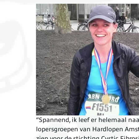
“Spannend, ik leef er helemaal na
lopersgroepen van Hardlopen Amst
zien voor de stichting Cystic Fibrosi