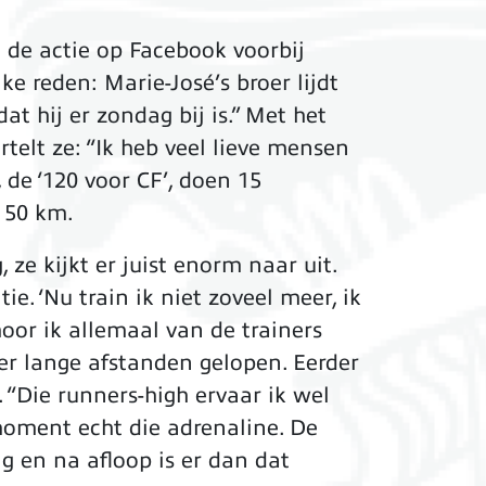
g de actie op Facebook voorbij
e reden: Marie-José’s broer lijdt
at hij er zondag bij is.” Met het
telt ze: “Ik heb veel lieve mensen
de ‘120 voor CF’, doen 15
 50 km.
 ze kijkt er juist enorm naar uit.
e. ‘Nu train ik niet zoveel meer, ik
oor ik allemaal van de trainers
er lange afstanden gelopen. Eerder
Die runners-high ervaar ik wel
 moment echt die adrenaline. De
g en na afloop is er dan dat