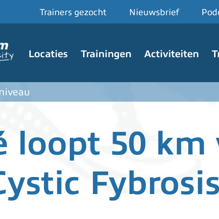
Trainers gezocht
Nieuwsbrief
Pod
Hoofdnavigatie
Locaties
Trainingen
Activiteiten
T
 niveau
é loopt 50 km
Cystic Fybrosi