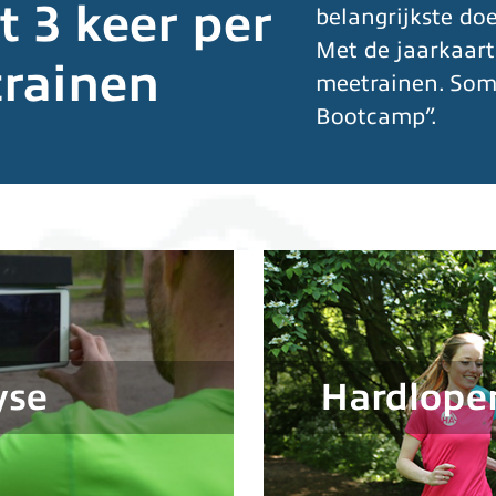
ot 3 keer per
belangrijkste doe
Met de jaarkaart
rainen
meetrainen. Som
Bootcamp”.
yse
Hardlopen