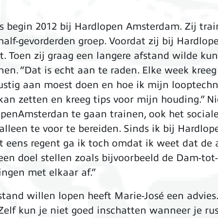
 begin 2012 bij Hardlopen Amsterdam. Zij trai
 half-gevorderden groep. Voordat zij bij Hardl
. Toen zij graag een langere afstand wilde kun
n. “Dat is echt aan te raden. Elke week kree
rustig aan moest doen en hoe ik mijn looptechn
kan zetten en kreeg tips voor mijn houding.” N
openAmsterdan te gaan trainen, ook het sociale 
leen te voor te bereiden. Sinds ik bij Hardlop
et eens regent ga ik toch omdat ik weet dat de 
 een doel stellen zoals bijvoorbeeld de Dam-to
ingen met elkaar af.”
tand willen lopen heeft Marie-José een advies.
‘Zelf kun je niet goed inschatten wanneer je 