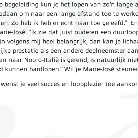
e begeleiding kun je het lopen van zo’n lange 
edaan om naar een lange afstand toe te werken
oen. Zo heb ik heb er echt naar toe geleefd.” E
rie-José. ”Ik zie dat juist ouderen een duurl
jn volgens mij heel belangrijk, dan kan je lich
jke prestatie als een andere deelneemster aan
 naar Noord-Italië is gerend, is natuurlijk nie
d kunnen hardlopen.” Wil je Marie-José steun
wenst je veel succes en loopplezier toe aank