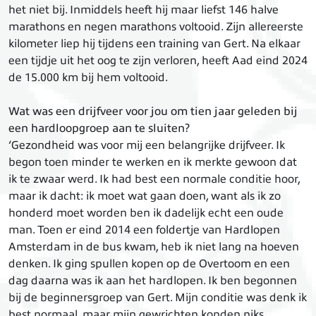
het niet bij. Inmiddels heeft hij maar liefst 146 halve
marathons en negen marathons voltooid. Zijn allereerste
kilometer liep hij tijdens een training van Gert. Na elkaar
een tijdje uit het oog te zijn verloren, heeft Aad eind 2024
de 15.000 km bij hem voltooid.
Wat was een drijfveer voor jou om tien jaar geleden bij
een hardloopgroep aan te sluiten?
‘Gezondheid was voor mij een belangrijke drijfveer. Ik
begon toen minder te werken en ik merkte gewoon dat
ik te zwaar werd. Ik had best een normale conditie hoor,
maar ik dacht: ik moet wat gaan doen, want als ik zo
honderd moet worden ben ik dadelijk echt een oude
man. Toen er eind 2014 een foldertje van Hardlopen
Amsterdam in de bus kwam, heb ik niet lang na hoeven
denken. Ik ging spullen kopen op de Overtoom en een
dag daarna was ik aan het hardlopen. Ik ben begonnen
bij de beginnersgroep van Gert. Mijn conditie was denk ik
best normaal, maar mijn gewrichten konden niks