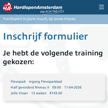
Overslaan en naar de inhoud gaan
Hardlopen in jouw buurt, op jouw niveau
Inschrijf formulier
Je hebt de volgende training
gekozen:
Flevopark
Ingang Flevoparkbad
Half gevorderd Niveau II
09:00
11-04-2026
Jelle Visser
13 weken
€143.00