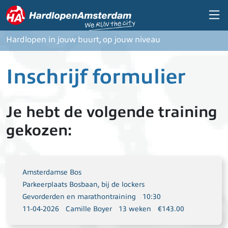
Overslaan en naar de inhoud gaan
Hardlopen in jouw buurt, op jouw niveau
Inschrijf formulier
Je hebt de volgende training
gekozen:
Amsterdamse Bos
Parkeerplaats Bosbaan, bij de lockers
Gevorderden en marathontraining
10:30
11-04-2026
Camille Boyer
13 weken
€143.00