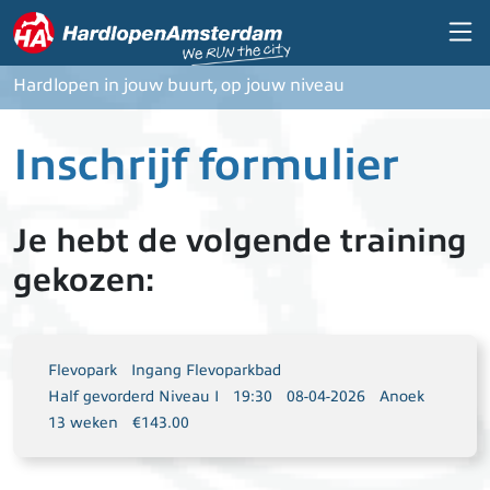
Overslaan en naar de inhoud gaan
Hardlopen in jouw buurt, op jouw niveau
Inschrijf formulier
Je hebt de volgende training
gekozen:
Flevopark
Ingang Flevoparkbad
Half gevorderd Niveau I
19:30
08-04-2026
Anoek
13 weken
€143.00