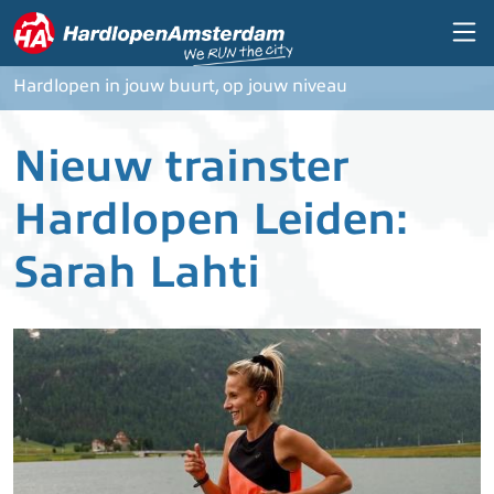
Overslaan en naar de inhoud gaan
Hardlopen in jouw buurt, op jouw niveau
Nieuw trainster
Hardlopen Leiden:
Sarah Lahti